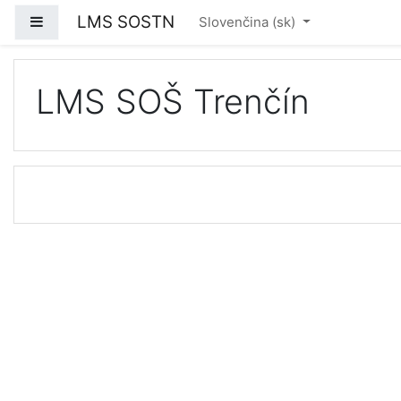
Prejsť k hlavnému obsahu
LMS SOSTN
Bočný panel
Slovenčina ‎(sk)‎
LMS SOŠ Trenčín